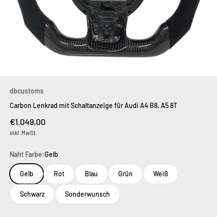
dbcustoms
Carbon Lenkrad mit Schaltanzeige für Audi A4 B8, A5 8T
Angebot
€1.049,00
inkl. MwSt.
Naht Farbe:
Gelb
Gelb
Rot
Blau
Grün
Weiß
Schwarz
Sonderwunsch